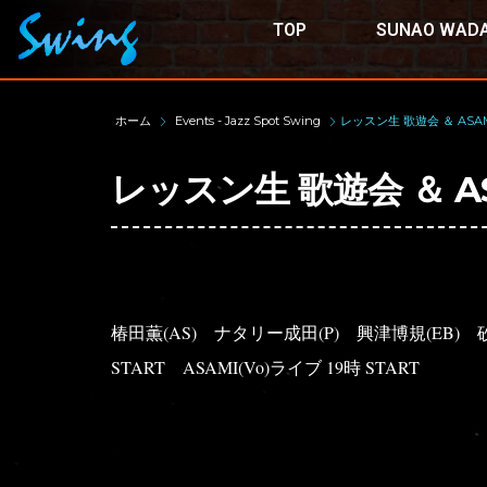
TOP
SUNAO WADA
ホーム
Events - Jazz Spot Swing
レッスン生 歌遊会 ＆ ASA
レッスン生 歌遊会 ＆ A
椿田薫(AS)
ナタリー成田(P)
興津博規(EB)
START
ASAMI(Vo)ライブ 19時 START