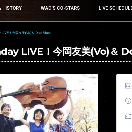
 HISTORY
WAD’S CO-STARS
LIVE SCHEDUL
 LIVE！今岡友美(Vo)＆ DearBlues
ay LIVE！今岡友美(Vo)＆ De