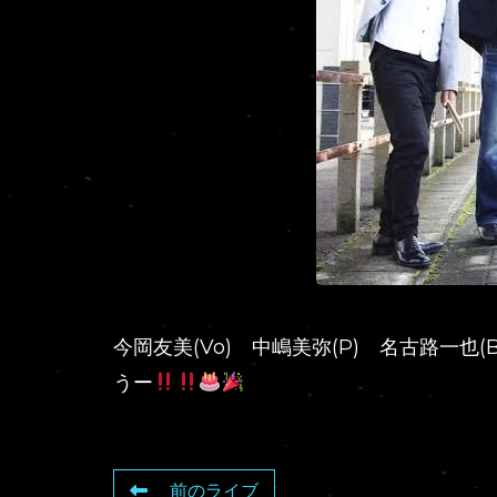
今岡友美(Vo) 中嶋美弥(P) 名古路一也
うー
前のライブ