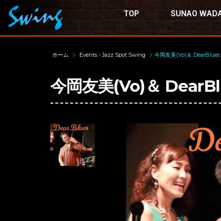
TOP
SUNAO WADA
ホーム
Events - Jazz Spot Swing
今岡友美(Vo)＆ DearBlues
今岡友美(Vo)＆ DearBl