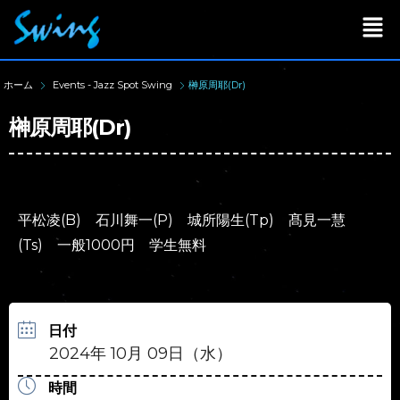
ホーム
Events - Jazz Spot Swing
榊原周耶(Dr)
榊原周耶(Dr)
平松凌(B) 石川舞一(P) 城所陽生(Tp) 髙見一慧
(Ts) 一般1000円 学生無料
日付
2024年 10月 09日（水）
時間