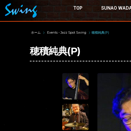
TOP
SUNAO WADA
ホーム
Events - Jazz Spot Swing
穂積純典(P)
穂積純典(P)