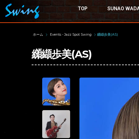
TOP
SUNAO WADA
ホーム
Events - Jazz Spot Swing
纐纈歩美(AS)
纐纈歩美(AS)