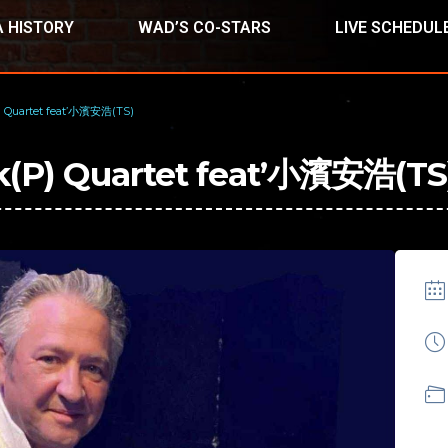
 HISTORY
WAD’S CO-STARS
LIVE SCHEDUL
 Quartet feat’小濱安浩(TS)
(P) Quartet feat’小濱安浩(TS