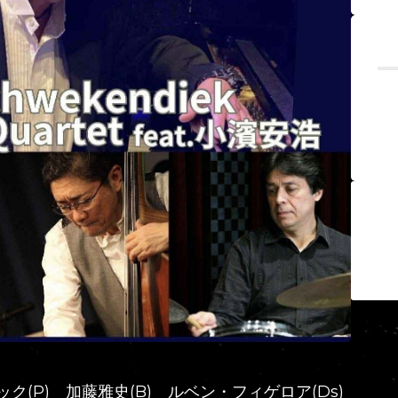
ク(P) 加藤雅史(B) ルベン・フィゲロア(Ds)