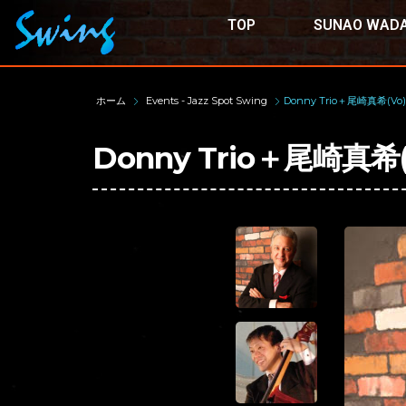
TOP
SUNAO WADA
ホーム
Events - Jazz Spot Swing
Donny Trio＋尾崎真希(Vo)
Donny Trio＋尾崎真希(