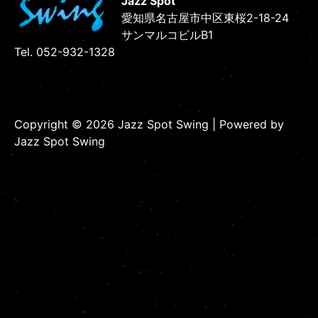
Jazz Spot
愛知県名古屋市中区東桜2-18-24
サンマルコビルB1
Tel. 052-932-1328
Copyright © 2026 Jazz Spot Swing | Powered by
Jazz Spot Swing