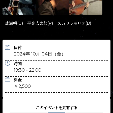
成瀬明(G) 平光広太郎(P) スガワラモリオ(B)
日付
2024年 10月 04日（金）
時間
19:30 - 22:00
料金
￥2,500
このイベントを共有する