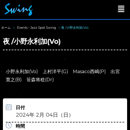
ホーム
Events - Jazz Spot Swing
夜 /小野永利加(Vo)
夜 /小野永利加(Vo)
小野永利加(Vo) 上村洋平(G) Masaco西嶋(P) 出宮
寛之(B) 笹森将稔(Dr)
日付
2024年 2月 04日（日）
時間