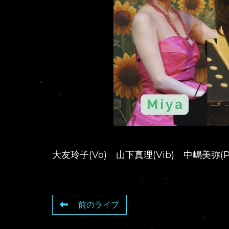
大友玲子(Vo) 山下真理(Vib) 中嶋美弥(P
前のライブ