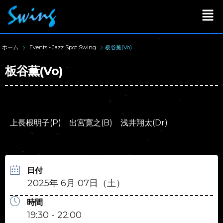
ホーム
Events - Jazz Spot Swing
板谷薫(Vo)
板谷薫(Vo)
上長根明子(P) 出宮寛之(B) 浅井翔太(Dr)
日付
2025年 6月 07日（土）
時間
19:30 - 22:00