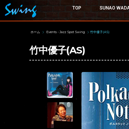
TOP
SUNAO WADA
ホーム
Events - Jazz Spot Swing
竹中優子(AS)
竹中優子(AS)