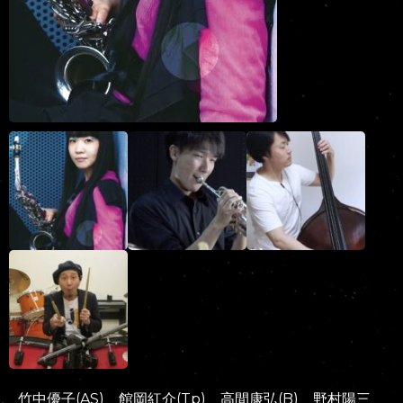
竹中優子(AS) 館岡紅介(Tp) 高間康弘(B) 野村陽三