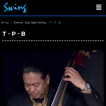
ホーム
Events - Jazz Spot Swing
T・P・B
T・P・B