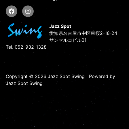
Jazz Spot
愛知県名古屋市中区東桜2-18-24
サンマルコビルB1
Tel. 052-932-1328
Copyright © 2026 Jazz Spot Swing | Powered by
Jazz Spot Swing