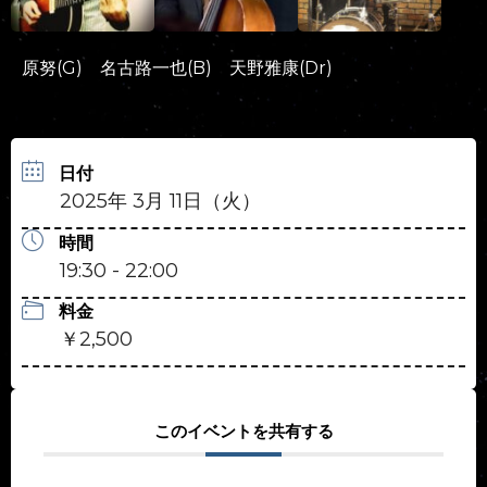
原努(G) 名古路一也(B) 天野雅康(Dr)
日付
2025年 3月 11日（火）
時間
19:30 - 22:00
料金
￥2,500
このイベントを共有する