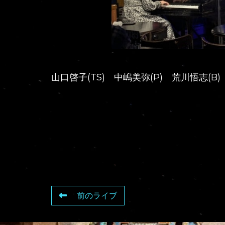
山口啓子(TS) 中嶋美弥(P) 荒川悟志(B)
前のライブ