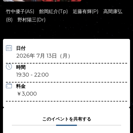
竹中優子(AS) 館岡紅介(Tp) 近藤有輝(P) 高間康弘
(B) 野村陽三(Dr)
日付
2026年 7月 13日（月）
時間
19:30 - 22:00
料金
￥3,000
このイベントを共有する