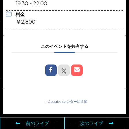
19:30 - 22:00
料金
￥2,800
このイベントを共有する
+ Googleカレンダーに追加
前のライブ
次のライブ