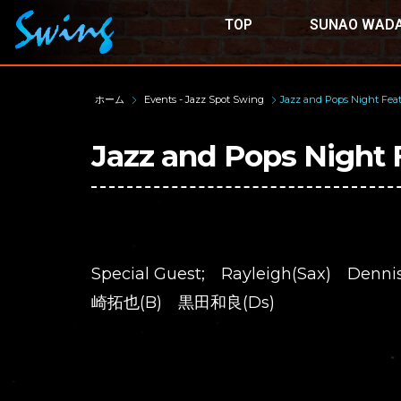
TOP
SUNAO WADA
ホーム
Events - Jazz Spot Swing
Jazz and Pops Night Fea
Jazz and Pops Night 
Special Guest; Rayleigh(Sax) Denni
崎拓也(B) 黒田和良(Ds)